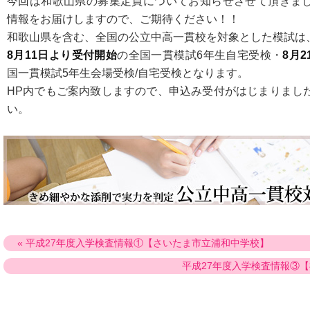
今回は和歌山県の募集定員についてお知らせさせて頂きま
情報をお届けしますので、ご期待ください！！
和歌山県を含む、全国の公立中高一貫校を対象とした模試は
8月11日より受付開始
の全国一貫模試6年生自宅受検・
8月
国一貫模試5年生会場受検/自宅受検となります。
HP内でもご案内致しますので、申込み受付がはじまりまし
い。
« 平成27年度入学検査情報①【さいたま市立浦和中学校】
平成27年度入学検査情報③【