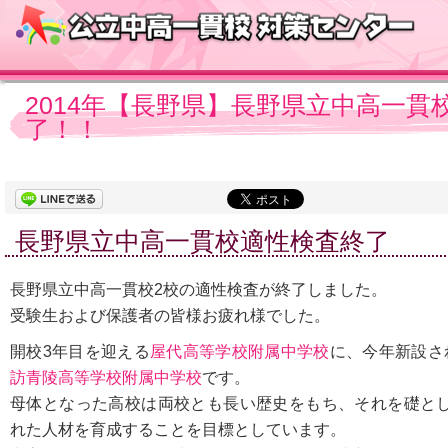
2014年【長野県】長野県立中高一貫
了！！
長野県立中高一貫校適性検査終了
長野県立中高一貫校2校の適性検査が終了しました。
受験生および保護者の皆様お疲れ様でした。
開校3年目を迎える
屋代高等学校附属中学校
に、今年新設さ
訪青陵高等学校附属中学校
です。
母体となった高校は両校とも長い歴史をもち、それを礎と
れた人材を育成することを目標としています。