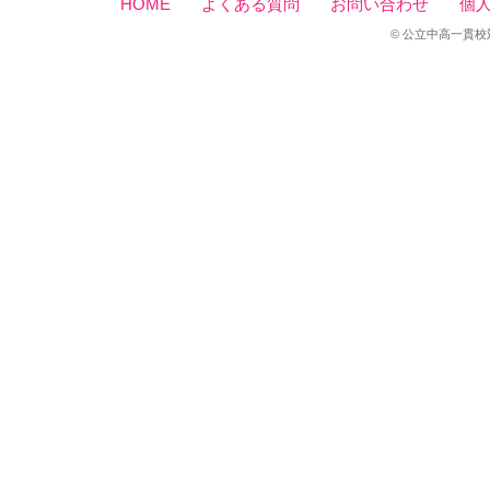
HOME
よくある質問
お問い合わせ
個
© 公立中高一貫校対策セン