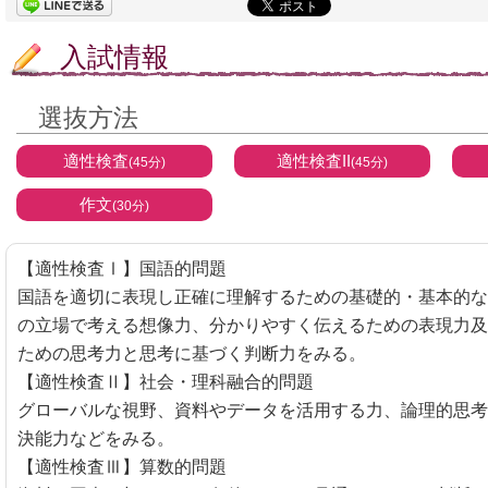
入試情報
選抜方法
適性検査
適性検査II
(45分)
(45分)
作文
(30分)
【適性検査Ⅰ】国語的問題
国語を適切に表現し正確に理解するための基礎的・基本的な
の立場で考える想像力、分かりやすく伝えるための表現力及
ための思考力と思考に基づく判断力をみる。
【適性検査Ⅱ】社会・理科融合的問題
グローバルな視野、資料やデータを活用する力、論理的思考
決能力などをみる。
【適性検査Ⅲ】算数的問題