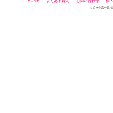
HOME
よくある質問
お問い合わせ
個
© 公立中高一貫校対策セン