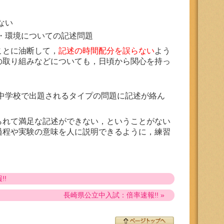
ない
・環境についての記述問題
ことに油断して，
記述の時間配分を誤らない
よう
の取り組みなどについても，日頃から関心を持っ
中学校で出題されるタイプの問題に記述が絡ん
られて満足な記述ができない，ということがない
過程や実験の意味を人に説明できるように，練習
!!
長崎県公立中入試：倍率速報!! »