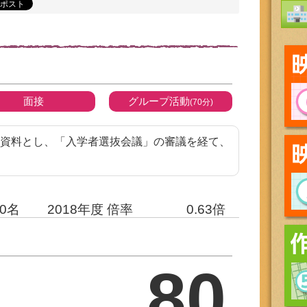
面接
グループ活動
(70分)
資料とし、「入学者選抜会議」の審議を経て、
80名
2018年度 倍率
0.63倍
80