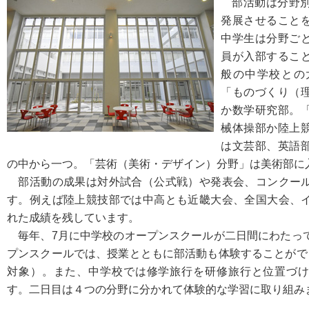
部活動は分野別
発展させること
中学生は分野ご
員が入部するこ
般の中学校との
「ものづくり（
か数学研究部。
械体操部か陸上
は文芸部、英語
の中から一つ。「芸術（美術・デザイン）分野」は美術部に
部活動の成果は対外試合（公式戦）や発表会、コンクー
す。例えば陸上競技部では中高とも近畿大会、全国大会、
れた成績を残しています。
毎年、7月に中学校のオープンスクールが二日間にわたっ
プンスクールでは、授業とともに部活動も体験することがで
対象）。また、中学校では修学旅行を研修旅行と位置づ
す。二日目は４つの分野に分かれて体験的な学習に取り組み