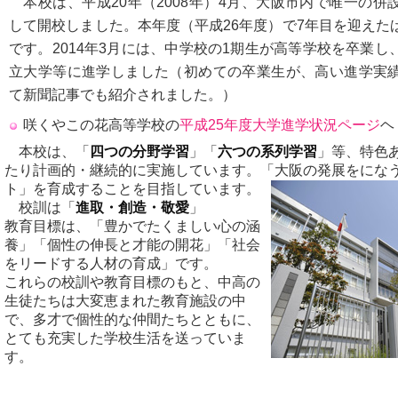
本校は、平成20年（2008年）4月、大阪市内で唯一の併
して開校しました。本年度（平成26年度）で7年目を迎えた
です。2014年3月には、中学校の1期生が高等学校を卒業
立大学等に進学しました（初めての卒業生が、高い進学実
て新聞記事でも紹介されました。）
咲くやこの花高等学校の
平成25年度大学進学状況ページ
ヘ
本校は、「
四つの分野学習
」「
六つの系列学習
」等、特色
たり計画的・継続的に実施しています。「大阪の発展をにな
ト」を育成することを目指しています。
校訓は「
進取・創造・敬愛
」
教育目標は、「豊かでたくましい心の涵
養」「個性の伸長と才能の開花」「社会
をリードする人材の育成」です。
これらの校訓や教育目標のもと、中高の
生徒たちは大変恵まれた教育施設の中
で、多才で個性的な仲間たちとともに、
とても充実した学校生活を送っていま
す。