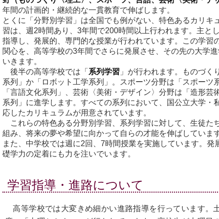
年間の計画的・継続的な一貫教育で伸ばします。
とくに「分野別学習」は全国でも例がない、特色あるカリキ
習は、週2時間あり、3年間で200時間以上行われます。主と
指導し、発展的、専門的な授業が行われています。この学習
関心を、高等学校の3年間でさらに発展させ、その先の大学進
いきます。
後半の高等学校では「
系列学習
」が行われます。ものづくり
系列」か「ロボット工学系列」。スポーツ分野は「スポーツ
「言語文化系列」、芸術〈美術・デザイン〉分野は「造形芸
系列」に進学します。すべての系列において、国公立大学・
応したカリキュラムが用意されています。
これらの特色ある分野別学習、系列学習に対して、生徒た
組み、将来の夢や希望に向かって自らの才能を伸ばしていま
また、中学校では週に2回、7時間授業を実施しています。発
礎学力の定着にも力を注いでいます。
学習指導・進路について
高等学校では大変きめ細かい進路指導を行っています。