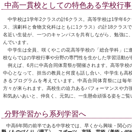
中高一貫校としての特色ある学校行事
中学校は1学年2クラスの計6クラス。高等学校は1学年6ク
ス、演劇科と食物文化科はともに1クラス）の計18クラスで
名近い生徒が、一つのキャンパスを共有しながら、勉強に
んでいます。
中学生は全員、咲くやこの花高等学校の「総合学科」に
校ならではの学校行事や分野の専門性を生かした学習活動が
例えば、6月に中高合同体育祭が開催されます。高等学校
中心となって、担当の教員と何度も話し合い、中学生も高
きるプログラムを考えています。中高合同体育祭には毎
方々が来られます。高校生の迫力あるパフォーマンスや力
和気あいあいと、仲良く、元気に、一生懸命頑張る姿をご覧
分野学習から系列学習へ
中高6年間の前半である中学校では、早くから興味・関心の
野（ものづくり〈理工〉、スポーツ、言語、芸術〈美術・デ