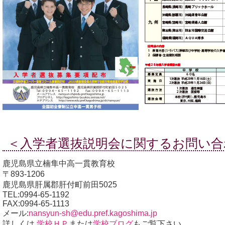
＜入学者選抜説明会に関するお問い合
鹿児島県立楠隼中高一貫教育校
〒893-1206
鹿児島県肝属郡肝付町前田5025
TEL:0994-65-1192
FAX:0994-65-1113
メール:
nansyun-sh@edu.pref.kagoshima.jp
詳しくは
学校ＨＰ
または
学校ブログ
もご覧下さい。