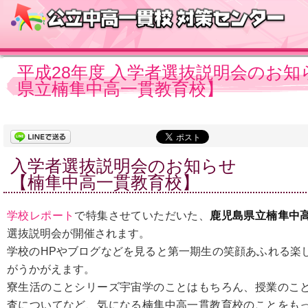
平成28年度 入学者選抜説明会のお知
県立楠隼中高一貫教育校】
入学者選抜説明会のお知らせ
【楠隼中高一貫教育校】
学校レポート
で特集させていただいた、
鹿児島県立楠隼中
選抜説明会が開催されます。
学校のHPやブログなどを見ると第一期生の笑顔あふれる楽
がうかがえます。
寮生活のことシリーズ宇宙学のことはもちろん、授業のこ
査についてなど、気になる楠隼中高一貫教育校のことをも