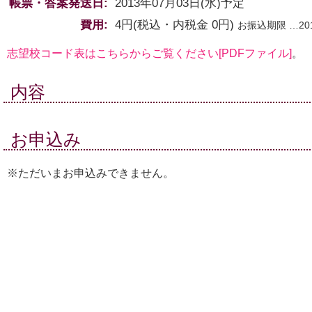
帳票・答案発送日:
2013年07月03日(水)予定
費用:
4
円(税込・内税金
0
円)
お振込期限 …
20
志望校コード表はこちらからご覧ください[PDFファイル]
。
内容
お申込み
※ただいまお申込みできません。