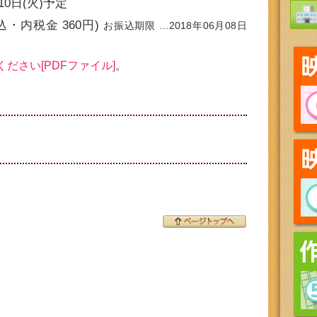
月10日(火)予定
税込・内税金
360
円)
お振込期限 …
2018年06月08日
ださい[PDFファイル]
。