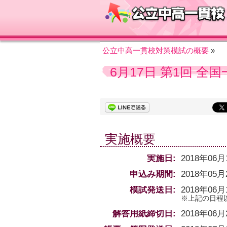
公立中高一貫校対策模試の概要
»
6月17日 第1回 全
実施概要
実施日:
2018年06
申込み期間:
2018年05月
模試発送日:
2018年06月
※上記の日程
解答用紙締切日:
2018年06