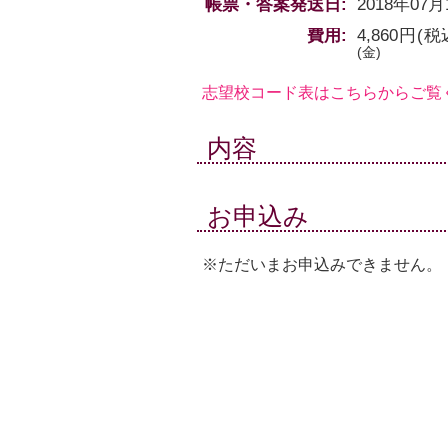
帳票・答案発送日:
2018年07
費用:
4,860
円(
(金)
志望校コード表はこちらからご覧く
内容
お申込み
※ただいまお申込みできません。